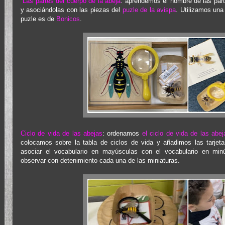
Las partes del cuerpo de la abeja
: aprendemos el nombre de las parte
y asociándolas con las piezas del
puzle de la avispa
. Utilizamos una 
puzle es de
Bonicos
.
Ciclo de vida de las abejas
: ordenamos
el ciclo de vida de las abej
colocamos sobre la tabla de ciclos de vida y añadimos las tarjet
asociar el vocabulario en mayúsculas con el vocabulario en mi
observar con detenimiento cada una de las miniaturas.