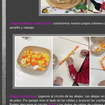
Juego de abejas constructoras
: construimos nuestro propia colmena c
amarillo y naranja.
Abejas recolectoras
: jugamos al circuito de las abejas. Las abejas rec
de polen. Por parejas tiran el dado de las celdas y avanzan las casill
Podéis descargar el circuito
AQUÍ
y los dados de celdas de colmena s